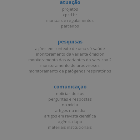
atuação
projetos
cpcd-br
manuais e regulamentos
parceiros
pesquisas
ações em contexto de uma só saúde
monitoramento da variante ômicron
monitoramento das variantes do sars-cov-2
monitoramento de arboviroses
monitoramento de patógenos respiratórios
comunicação
notícias do itps
perguntas e respostas
na mídia
artigos na mídia
artigos em revista científica
agência lupa
materiais institucionais