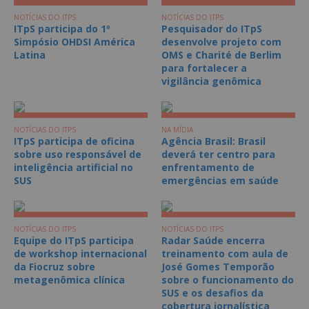
NOTÍCIAS DO ITPS
NOTÍCIAS DO ITPS
ITpS participa do 1º
Pesquisador do ITpS
Simpósio OHDSI América
desenvolve projeto com
Latina
OMS e Charité de Berlim
para fortalecer a
vigilância genômica
NOTÍCIAS DO ITPS
NA MÍDIA
ITpS participa de oficina
Agência Brasil: Brasil
sobre uso responsável de
deverá ter centro para
inteligência artificial no
enfrentamento de
SUS
emergências em saúde
NOTÍCIAS DO ITPS
NOTÍCIAS DO ITPS
Equipe do ITpS participa
Radar Saúde encerra
de workshop internacional
treinamento com aula de
da Fiocruz sobre
José Gomes Temporão
metagenômica clínica
sobre o funcionamento do
SUS e os desafios da
cobertura jornalística