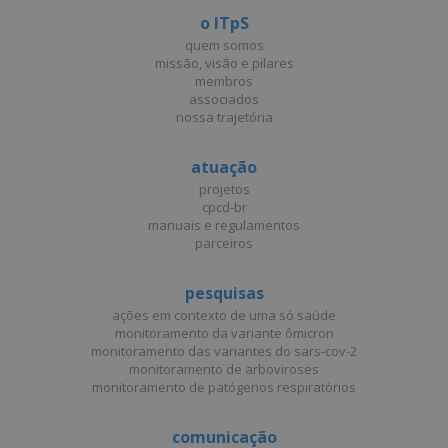
o ITpS
quem somos
missão, visão e pilares
membros
associados
nossa trajetória
atuação
projetos
cpcd-br
manuais e regulamentos
parceiros
pesquisas
ações em contexto de uma só saúde
monitoramento da variante ômicron
monitoramento das variantes do sars-cov-2
monitoramento de arboviroses
monitoramento de patógenos respiratórios
comunicação