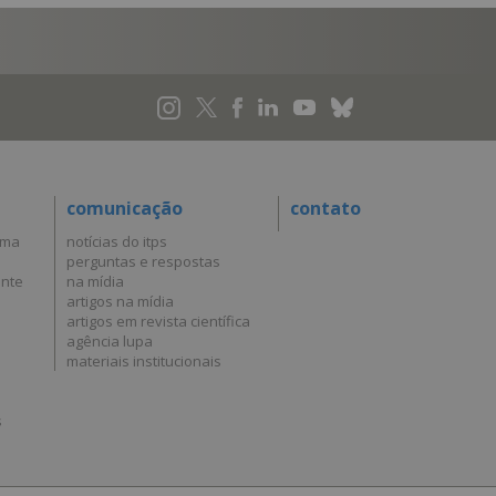
comunicação
contato
uma
notícias do itps
perguntas e respostas
ante
na mídia
artigos na mídia
artigos em revista científica
agência lupa
materiais institucionais
s