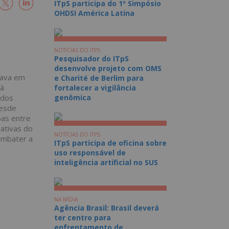
ITpS participa do 1º Simpósio
OHDSI América Latina
NOTÍCIAS DO ITPS
Pesquisador do ITpS
l
desenvolve projeto com OMS
tava em
e Charité de Berlim para
 à
fortalecer a vigilância
 dos
genômica
desde
oas entre
iativas do
NOTÍCIAS DO ITPS
combater a
ITpS participa de oficina sobre
uso responsável de
inteligência artificial no SUS
NA MÍDIA
Agência Brasil: Brasil deverá
ter centro para
enfrentamento de