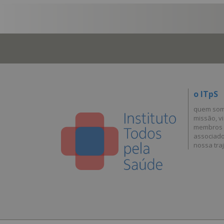
o ITpS
quem so
missão, vi
membros
associad
nossa traj