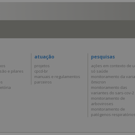
atuação
pesquisas
mos
projetos
ações em contexto de 
são e pilares
cpcd-br
só saúde
manuais e regulamentos
monitoramento da vari
os
parceiros
ômicron
etória
monitoramento das
variantes do sars-cov-2
monitoramento de
arboviroses
monitoramento de
patógenos respiratório