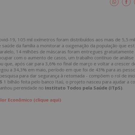
id-19, 105 mil oxímetros foram distribuídos aos mais de 5,5 mi
de saúde da família a monitorar a oxigenação da população que es
aralelo, 14 milhões de máscaras foram entregues gratuitamente
eocupar com o aumento de casos, um trabalho contínuo de análise
ou que, após cair para 3,6% no final de março e voltar a crescer 
chegou a 34,3% em maio, período em que foi de 43% para as pess
 pesquisa para dar segurança à retomada - compõem o rol de inic
1 bilhão feita pelo banco Itaú, o projeto nasceu para ajudar a 
ganhou perenidade no
Instituto Todos pela Saúde (ITpS)
.
lor Econômico (clique aqui)