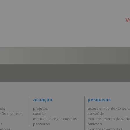
V
atuação
pesquisas
mos
projetos
ações em contexto de 
são e pilares
cpcd-br
só saúde
manuais e regulamentos
monitoramento da vari
os
parceiros
ômicron
etória
monitoramento das