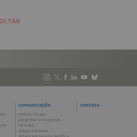
OLTAR
comunicação
contato
uma
notícias do itps
perguntas e respostas
ante
na mídia
artigos na mídia
artigos em revista científica