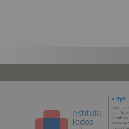
o ITpS
quem so
missão, vi
membros
associad
nossa traj