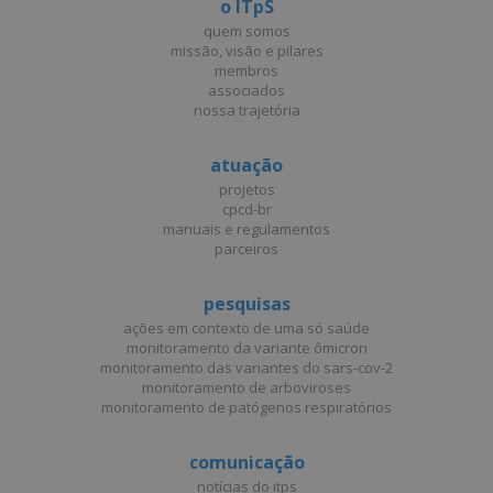
o ITpS
quem somos
missão, visão e pilares
membros
associados
nossa trajetória
atuação
projetos
cpcd-br
manuais e regulamentos
parceiros
pesquisas
ações em contexto de uma só saúde
monitoramento da variante ômicron
monitoramento das variantes do sars-cov-2
monitoramento de arboviroses
monitoramento de patógenos respiratórios
comunicação
notícias do itps