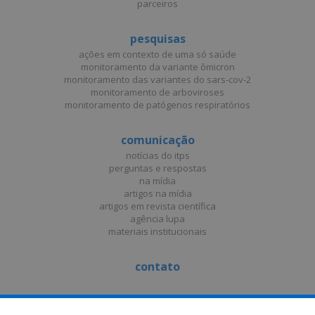
parceiros
pesquisas
ações em contexto de uma só saúde
monitoramento da variante ômicron
monitoramento das variantes do sars-cov-2
monitoramento de arboviroses
monitoramento de patógenos respiratórios
comunicação
notícias do itps
perguntas e respostas
na mídia
artigos na mídia
artigos em revista científica
agência lupa
materiais institucionais
contato