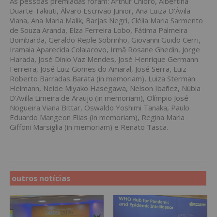
As pessoas premiadas foram: Arthur Chioro, Albertina
Duarte Takiuti, Álvaro Escrivão Junior, Ana Luiza D'Ávila
Viana, Ana Maria Malik, Barjas Negri, Clélia Maria Sarmento
de Souza Aranda, Elza Ferreira Lobo, Fátima Palmeira
Bombarda, Geraldo Reple Sobrinho, Giovanni Guido Cerri,
Iramaia Aparecida Colaiacovo, Irmã Rosane Ghedin, Jorge
Harada, José Dínio Vaz Mendes, José Henrique Germann
Ferreira, José Luiz Gomes do Amaral, José Serra, Luiz
Roberto Barradas Barata (in memoriam), Luiza Sterman
Heimann, Neide Miyako Hasegawa, Nelson Ibañez, Núbia
D'Avilla Limeira de Araujo (in memoriam), Olímpio José
Nogueira Viana Bittar, Oswaldo Yoshimi Tanaka, Paulo
Eduardo Mangeon Elias (in memoriam), Regina Maria
Giffoni Marsiglia (in memoriam) e Renato Tasca.
outros notícias