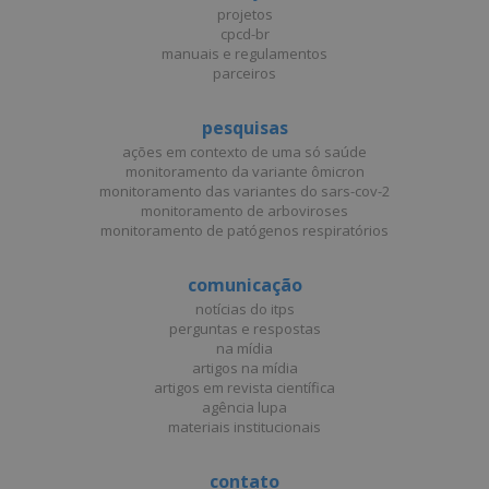
projetos
cpcd-br
manuais e regulamentos
parceiros
pesquisas
ações em contexto de uma só saúde
monitoramento da variante ômicron
monitoramento das variantes do sars-cov-2
monitoramento de arboviroses
monitoramento de patógenos respiratórios
comunicação
notícias do itps
perguntas e respostas
na mídia
artigos na mídia
artigos em revista científica
agência lupa
materiais institucionais
contato