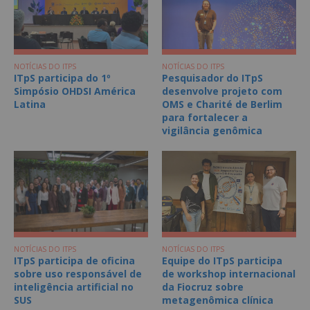
NOTÍCIAS DO ITPS
NOTÍCIAS DO ITPS
ITpS participa do 1º
Pesquisador do ITpS
Simpósio OHDSI América
desenvolve projeto com
Latina
OMS e Charité de Berlim
para fortalecer a
vigilância genômica
NOTÍCIAS DO ITPS
NOTÍCIAS DO ITPS
ITpS participa de oficina
Equipe do ITpS participa
sobre uso responsável de
de workshop internacional
inteligência artificial no
da Fiocruz sobre
SUS
metagenômica clínica