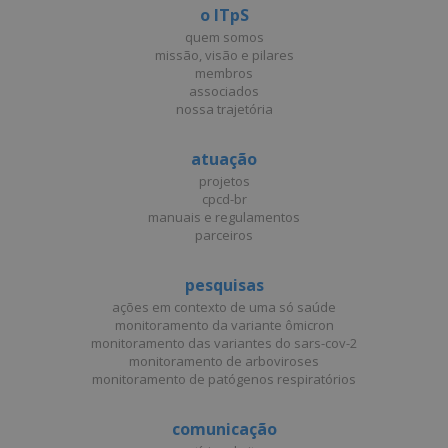
o ITpS
quem somos
missão, visão e pilares
membros
associados
nossa trajetória
atuação
projetos
cpcd-br
manuais e regulamentos
parceiros
pesquisas
ações em contexto de uma só saúde
monitoramento da variante ômicron
monitoramento das variantes do sars-cov-2
monitoramento de arboviroses
monitoramento de patógenos respiratórios
comunicação