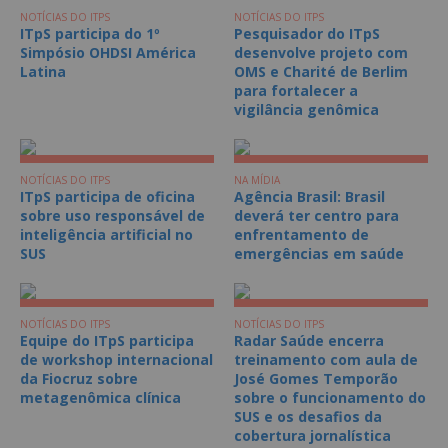
NOTÍCIAS DO ITPS
NOTÍCIAS DO ITPS
ITpS participa do 1º
Pesquisador do ITpS
Simpósio OHDSI América
desenvolve projeto com
Latina
OMS e Charité de Berlim
para fortalecer a
vigilância genômica
NOTÍCIAS DO ITPS
NA MÍDIA
ITpS participa de oficina
Agência Brasil: Brasil
sobre uso responsável de
deverá ter centro para
inteligência artificial no
enfrentamento de
SUS
emergências em saúde
NOTÍCIAS DO ITPS
NOTÍCIAS DO ITPS
Equipe do ITpS participa
Radar Saúde encerra
de workshop internacional
treinamento com aula de
da Fiocruz sobre
José Gomes Temporão
metagenômica clínica
sobre o funcionamento do
SUS e os desafios da
cobertura jornalística