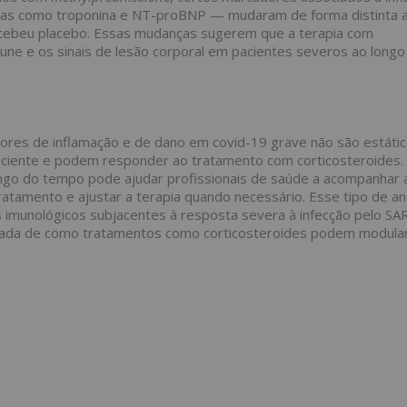
eínas como troponina e NT-proBNP — mudaram de forma distinta 
ebeu placebo. Essas mudanças sugerem que a terapia com
mune e os sinais de lesão corporal em pacientes severos ao longo
dores de inflamação e de dano em
covid
-19 grave não são estáti
paciente e podem responder ao tratamento com corticosteroides.
ngo do tempo pode ajudar profissionais de saúde a acompanhar 
atamento e ajustar a terapia quando necessário. Esse tipo de an
imunológicos subjacentes à resposta severa à infecção pelo SA
nada de como tratamentos como corticosteroides podem modular