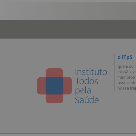
o ITpS
quem so
missão, vi
membros
associad
nossa traj