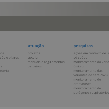
atuação
pesquisas
mos
projetos
ações em contexto de 
são e pilares
cpcd-br
só saúde
manuais e regulamentos
monitoramento da vari
os
parceiros
ômicron
etória
monitoramento das
variantes do sars-cov-2
monitoramento de
arboviroses
monitoramento de
patógenos respiratório