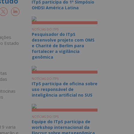
studo
ITpS participa do 1º Simpósio
OHDSI América Latina
NOTÍCIAS DO ITPS
Pesquisador do ITpS
uições
desenvolve projeto com OMS
do Estado
e Charité de Berlim para
fortalecer a vigilância
genômica
ltas
adas
NOTÍCIAS DO ITPS
ITpS participa de oficina sobre
uso responsável de
itocinas
inteligência artificial no SUS
es
NOTÍCIAS DO ITPS
Equipe do ITpS participa de
19 varia
workshop internacional da
lamação e
Fiocruz sobre metagenômica