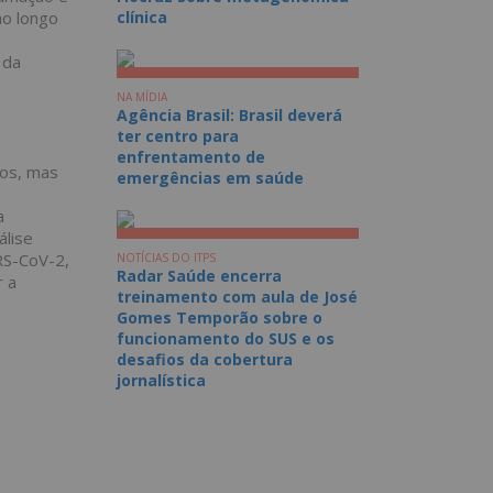
ao longo
clínica
 da
NA MÍDIA
Agência Brasil: Brasil deverá
ter centro para
enfrentamento de
cos, mas
emergências em saúde
a
álise
RS-CoV-2,
NOTÍCIAS DO ITPS
Radar Saúde encerra
 a
treinamento com aula de José
Gomes Temporão sobre o
funcionamento do SUS e os
desafios da cobertura
jornalística