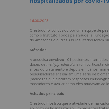
hospitalizados por covid-1
16.08.2023
O estudo foi conduzido por uma equipe de pesqu
como o Instituto Todos pela Saúde, a Fundação
do Amazonas e outras. Os resultados foram pu
Métodos
A pesquisa envolveu 101 pacientes internados 
doses de
methylprednisolone
(um corticosteroi
antes do tratamento e depois em vários moment
pesquisadores analisaram uma série de biomarca
(moléculas que sinalizam respostas imunológica
marcadores e avaliar como eles mudavam ao l
Achados principais
O estudo mostrou que a atividade de marcador
ao longo da hospitalização. Em pacientes trat