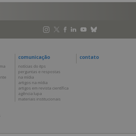
comunicação
contato
uma
notícias do itps
perguntas e respostas
ante
na mídia
artigos na mídia
artigos em revista científica
agência lupa
materiais institucionais
s