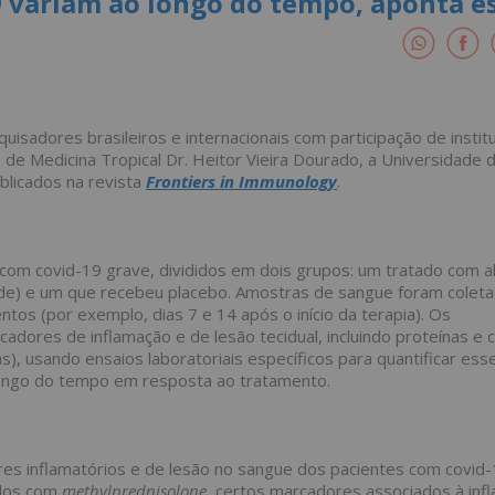
9 variam ao longo do tempo, aponta e
isadores brasileiros e internacionais com participação de instit
 de Medicina Tropical Dr. Heitor Vieira Dourado, a Universidade 
blicados na revista
Frontiers in Immunology
.
com covid-19 grave, divididos em dois grupos: um tratado com a
de) e um que recebeu placebo. Amostras de sangue foram colet
os (por exemplo, dias 7 e 14 após o início da terapia). Os
dores de inflamação e de lesão tecidual, incluindo proteínas e c
s), usando ensaios laboratoriais específicos para quantificar ess
ongo do tempo em resposta ao tratamento.
es inflamatórios e de lesão no sangue dos pacientes com
covid
-
ados com
methylprednisolone
, certos marcadores associados à inf