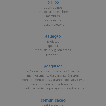
o ITpS
quem somos
missão, visão e pilares
membros
associados
nossa trajetória
atuação
projetos
cpcd-br
manuais e regulamentos
parceiros
pesquisas
ações em contexto de uma só saúde
monitoramento da variante ômicron
monitoramento das variantes do sars-cov-2
monitoramento de arboviroses
monitoramento de patógenos respiratórios
comunicação
notícias do itps