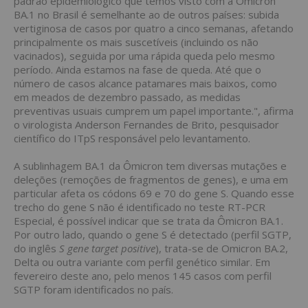
padrão epidemiológico que temos visto com a Ômicron
BA.1 no Brasil é semelhante ao de outros países: subida
vertiginosa de casos por quatro a cinco semanas, afetando
principalmente os mais suscetíveis (incluindo os não
vacinados), seguida por uma rápida queda pelo mesmo
período. Ainda estamos na fase de queda. Até que o
número de casos alcance patamares mais baixos, como
em meados de dezembro passado, as medidas
preventivas usuais cumprem um papel importante.", afirma
o virologista Anderson Fernandes de Brito, pesquisador
científico do ITpS responsável pelo levantamento.
A sublinhagem BA.1 da Ômicron tem diversas mutações e
deleções (remoções de fragmentos de genes), e uma em
particular afeta os códons 69 e 70 do gene S. Quando esse
trecho do gene S não é identificado no teste RT-PCR
Especial, é possível indicar que se trata da Ômicron BA.1.
Por outro lado, quando o gene S é detectado (perfil SGTP,
do inglês
S gene target positive
), trata-se de Omicron BA.2,
Delta ou outra variante com perfil genético similar. Em
fevereiro deste ano, pelo menos 145 casos com perfil
SGTP foram identificados no país.