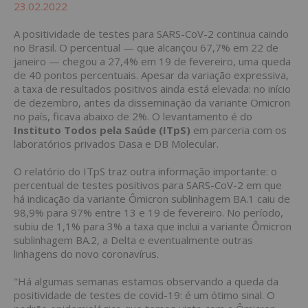
23.02.2022
A positividade de testes para SARS-CoV-2 continua caindo
no Brasil. O percentual — que alcançou 67,7% em 22 de
janeiro — chegou a 27,4% em 19 de fevereiro, uma queda
de 40 pontos percentuais. Apesar da variação expressiva,
a taxa de resultados positivos ainda está elevada: no início
de dezembro, antes da disseminação da variante Omicron
no país, ficava abaixo de 2%. O levantamento é do
Instituto Todos pela Saúde (ITpS)
em parceria com os
laboratórios privados Dasa e DB Molecular.
O relatório do ITpS traz outra informação importante: o
percentual de testes positivos para SARS-CoV-2 em que
há indicação da variante Ômicron sublinhagem BA.1 caiu de
98,9% para 97% entre 13 e 19 de fevereiro. No período,
subiu de 1,1% para 3% a taxa que inclui a variante Ômicron
sublinhagem BA.2, a Delta e eventualmente outras
linhagens do novo coronavírus.
"Há algumas semanas estamos observando a queda da
positividade de testes de covid-19: é um ótimo sinal. O