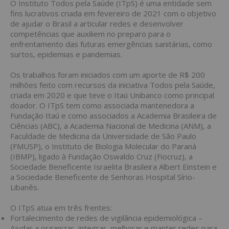
O Instituto Todos pela Saúde (ITpS) é uma entidade sem
fins lucrativos criada em fevereiro de 2021 com o objetivo
de ajudar o Brasil a articular redes e desenvolver
competências que auxiliem no preparo para o
enfrentamento das futuras emergências sanitárias, como
surtos, epidemias e pandemias.
Os trabalhos foram iniciados com um aporte de R$ 200
milhões feito com recursos da iniciativa Todos pela Saúde,
criada em 2020 e que teve o Itaú Unibanco como principal
doador. O ITpS tem como associada mantenedora a
Fundação Itaú e como associados a Academia Brasileira de
Ciências (ABC), a Academia Nacional de Medicina (ANM), a
Faculdade de Medicina da Universidade de São Paulo
(FMUSP), o Instituto de Biologia Molecular do Paraná
(IBMP), ligado à Fundação Oswaldo Cruz (Fiocruz), a
Sociedade Beneficente Israelita Brasileira Albert Einstein e
a Sociedade Beneficente de Senhoras Hospital Sírio-
Libanês.
O ITpS atua em três frentes:
Fortalecimento de redes de vigilância epidemiológica –
Ajudar a organizar, integrar, melhorar e manter redes para