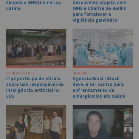
Simpósio OHDSI América
desenvolve projeto com
Latina
OMS e Charité de Berlim
para fortalecer a
vigilância genômica
NOTÍCIAS DO ITPS
NA MÍDIA
ITpS participa de oficina
Agência Brasil: Brasil
sobre uso responsável de
deverá ter centro para
inteligência artificial no
enfrentamento de
SUS
emergências em saúde