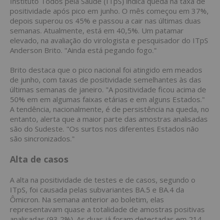
Instituto Todos pela Saúde (ITpS) indica queda na taxa de
positividade após pico em junho. O mês começou em 37%,
depois superou os 45% e passou a cair nas últimas duas
semanas. Atualmente, está em 40,5%. Um patamar
elevado, na avaliação do virologista e pesquisador do ITpS
Anderson Brito. "Ainda está pegando fogo."
Brito destaca que o pico nacional foi atingido em meados
de junho, com taxas de positividade semelhantes às das
últimas semanas de janeiro. "A positividade ficou acima de
50% em em algumas faixas etárias e em alguns Estados."
A tendência, nacionalmente, é de persistência na queda, no
entanto, alerta que a maior parte das amostras analisadas
são do Sudeste. "Os surtos nos diferentes Estados não
são sincronizados."
Alta de casos
A alta na positividade de testes e de casos, segundo o
ITpS, foi causada pelas subvariantes BA.5 e BA.4 da
Ômicron. Na semana anterior ao boletim, elas
representavam quase a totalidade de amostras positivas
analisadas (93,2%). As duas já foram detectadas em 214