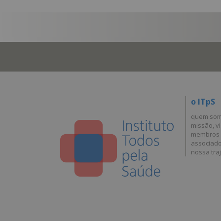
o ITpS
quem so
missão, vi
membros
associad
nossa traj