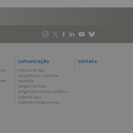
comunicação
contato
uma
notícias do itps
perguntas e respostas
ante
na mídia
artigos na mídia
artigos em revista científica
agência lupa
materiais institucionais
s