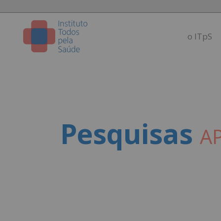
o ITpS
Pesquisas
A