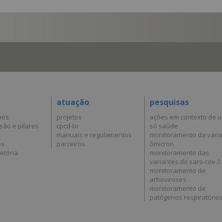
atuação
pesquisas
mos
projetos
ações em contexto de 
são e pilares
cpcd-br
só saúde
manuais e regulamentos
monitoramento da vari
os
parceiros
ômicron
etória
monitoramento das
variantes do sars-cov-2
monitoramento de
arboviroses
monitoramento de
patógenos respiratório