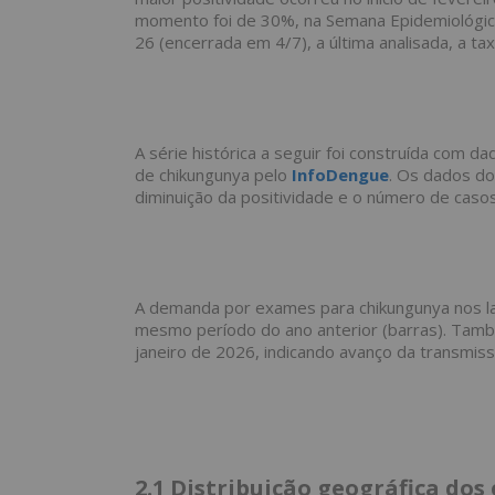
momento foi de 30%, na Semana Epidemiológic
26 (encerrada em 4/7), a última analisada, a 
A série histórica a seguir foi construída com 
de chikungunya pelo
InfoDengue
. Os dados do
diminuição da positividade e o número de caso
A demanda por exames para chikungunya nos la
mesmo período do ano anterior (barras). També
janeiro de 2026, indicando avanço da transmiss
2.1
Distribuição geográfica do