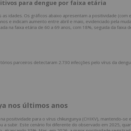
itivos para dengue por faixa etária
s as idades. Os gráficos abaixo apresentam a positividade (com
nos e indicam aumento entre abril e maio, evidenciado pela mud
trada na faixa etária de 60 a 69 anos, com 18%, seguida da faixa 
órios parceiros detectaram 2.730 infecções pelo vírus da dengu
a nos últimos anos
e na positividade para o vírus chikungunya (CHIKV), mantendo-se
 a subir. Este cenário foi diferente do observado em 2025, qua
iro, alcançando 35%. Mas, em 2026, a maior positividade registrad