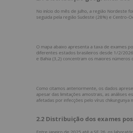
No início do mês de julho, a região Nordeste f
seguida pela região Sudeste (28%) e Centro-O
O mapa abaixo apresenta a taxa de exames pos
diferentes estados brasileiros desde 1/2/2026. 
e Bahia (3,2) concentram os maiores números 
Como citamos anteriormente, os dados apresen
apesar das limitações amostrais, as análises 
afetadas por infecções pelo vírus chikungunya 
2.2
Distribuição dos exames pos
Entre janeiro de 2025 até a SE 26, os laborató