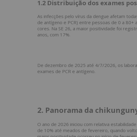
1.2
Distribuição dos exames pos
As infecções pelo vírus da dengue afetam toda
de antígeno e PCR) entre pessoas de 0 a 80+ a
cores. Na SE 26, a maior positividade foi regis
anos, com 17%.
De dezembro de 2025 até 4/7/2026, os laborat
exames de PCR e antígeno.
2. Panorama da chikunguny
O ano de 2026 iniciou com relativa estabilidad
de 10% até meados de fevereiro, quando voltou
maior positividade ocorreu no início de fevere