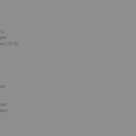
25,
ram
em 23/5).
ise
icas
ados