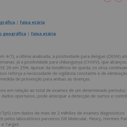
gráfica
|
faixa etária
o geográfica
|
faixa etária
 4/7), a última analisada, a positividade para dengue (DENV) at
manas. Já a positividade para chikungunya (CHIKV), que alcançou
 SE 26 em 25%. Apesar da tendência de queda, os vírus continua
Isso reforça a necessidade de vigilância constante e de eliminaçã
al medida de prevenção para ambas as doenças.
vos em relação ao total de exames de um determinado período)
o dados oportunos, pode antecipar a detecção de surtos e contrib
 (ITpS) com dados de mais de 2 milhões de exames diagnósticos
6 pelos laboratórios parceiros DB Molecular, Fleury, Hermes Pard
n e Target.