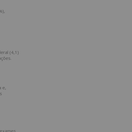
%),
eral (4,1)
ações.
 e,
s
r exames