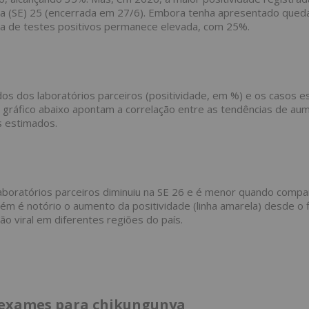
a (SE) 25 (encerrada em 27/6). Embora tenha apresentado qued
taxa de testes positivos permanece elevada, com 25%.
dados dos laboratórios parceiros (positividade, em %) e os casos 
 gráfico abaixo apontam a correlação entre as tendências de au
s estimados.
boratórios parceiros diminuiu na SE 26 e é menor quando compa
m é notório o aumento da positividade (linha amarela) desde o f
ão viral em diferentes regiões do país.
s exames para chikungunya