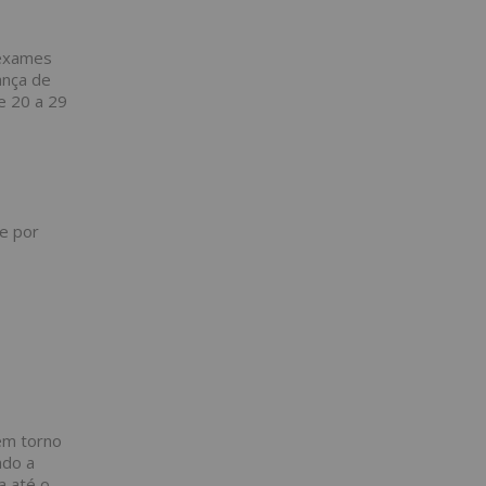
 exames
ança de
de 20 a 29
e por
 em torno
ndo a
a até o