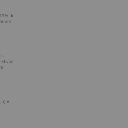
u 13% de
iveram
os
lativos
tá
,5) e