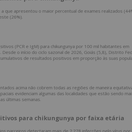
oi a que apresentou o maior percentual de exames realizados (44
este (26%).
itivos (PCR e IgM) para chikungunya por 100 mil habitantes em
Desde o início do ciclo sazonal de 2026, Goiás (5,8), Distrito Fed
cumulativos de resultados positivos em proporção às suas popul
tados acima não cobrem todas as regiões de maneira equitativa
espaciais evidenciam algumas das localidades que estão sendo mai
nas últimas semanas.
itivos para chikungunya por faixa etária
rios parceiros detectaram mais de 2.278 infecções pelo vírus po