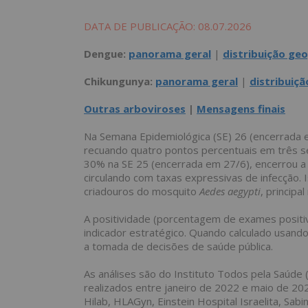
DATA DE PUBLICAÇÃO: 08.07.2026
Dengue:
panorama geral
|
distribuição geo
Chikungunya:
panorama geral
|
distribuiçã
Outras arboviroses
|
Mensagens finais
Na Semana Epidemiológica (SE) 26 (encerrada em
recuando quatro pontos percentuais em três se
30% na SE 25 (encerrada em 27/6), encerrou a
circulando com taxas expressivas de infecção. 
criadouros do mosquito
Aedes aegypti
, princip
A positividade (porcentagem de exames positi
indicador estratégico. Quando calculado usand
a tomada de decisões de saúde pública.
As análises são do Instituto Todos pela Saúde
realizados entre janeiro de 2022 e maio de 202
Hilab, HLAGyn, Einstein Hospital Israelita, Sabi