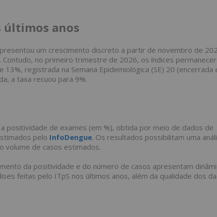
 últimos anos
apresentou um crescimento discreto a partir de novembro de 20
e. Contudo, no primeiro trimestre de 2026, os índices permanece
 de 13%, registrada na Semana Epidemiológica (SE) 20 (encerrada 
ada, a taxa recuou para 9%.
s: a positividade de exames (em %), obtida por meio de dados de
estimados pelo
InfoDengue
. Os resultados possibilitam uma anál
 o volume de casos estimados.
aumento da positividade e do número de casos apresentam dinâm
álises feitas pelo ITpS nos últimos anos, além da qualidade dos d