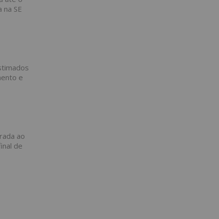
a na SE
estimados
mento e
rada ao
inal de