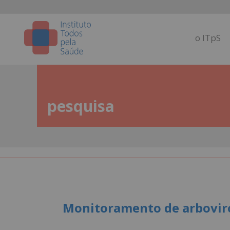
o ITpS
pesquisa
Monitoramento de arboviros