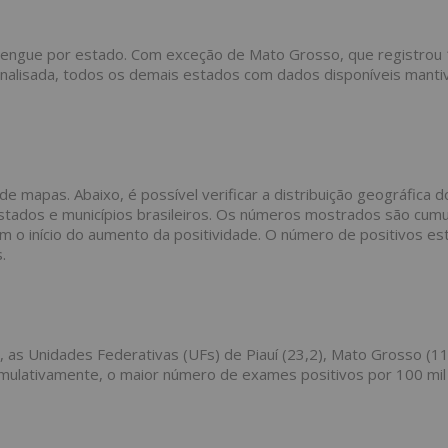
a dengue por estado. Com exceção de Mato Grosso, que registro
 analisada, todos os demais estados com dados disponíveis mant
e mapas. Abaixo, é possível verificar a distribuição geográfica d
stados e municípios brasileiros. Os números mostrados são cumu
o início do aumento da positividade. O número de positivos es
.
6, as Unidades Federativas (UFs) de Piauí (23,2), Mato Grosso (11
umulativamente, o maior número de exames positivos por 100 mil