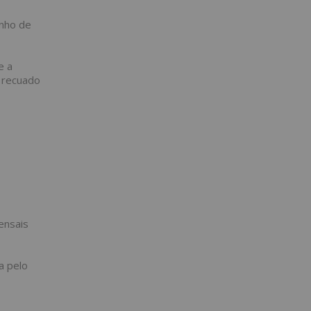
unho de
e a
m recuado
ensais
a pelo