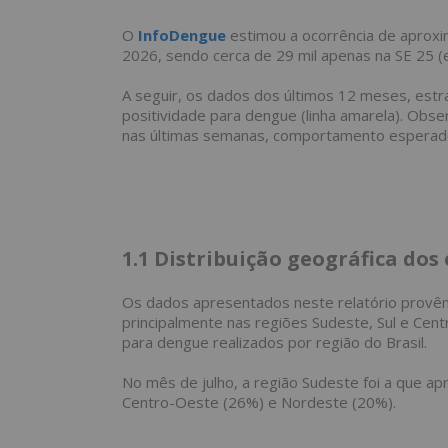
O
InfoDengue
estimou a ocorrência de aproxi
2026, sendo cerca de 29 mil apenas na SE 25 (
A seguir, os dados dos últimos 12 meses, estra
positividade para dengue (linha amarela). Obs
nas últimas semanas, comportamento esperado
1.1
Distribuição geográfica do
Os dados apresentados neste relatório provêm
principalmente nas regiões Sudeste, Sul e Cen
para dengue realizados por região do Brasil.
No mês de julho, a região Sudeste foi a que a
Centro-Oeste (26%) e Nordeste (20%).