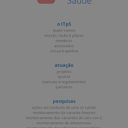
o ITpS
quem somos
missão, visão e pilares
membros
associados
nossa trajetória
atuação
projetos
cpcd-br
manuais e regulamentos
parceiros
pesquisas
ações em contexto de uma só saúde
monitoramento da variante ômicron
monitoramento das variantes do sars-cov-2
monitoramento de arboviroses