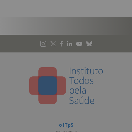
o ITpS
quem somos