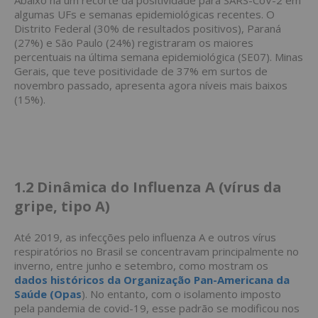
Abaixo há um recorte da positividade para SARS-CoV-2 em
algumas UFs e semanas epidemiológicas recentes. O
Distrito Federal (30% de resultados positivos), Paraná
(27%) e São Paulo (24%) registraram os maiores
percentuais na última semana epidemiológica (SE07). Minas
Gerais, que teve positividade de 37% em surtos de
novembro passado, apresenta agora níveis mais baixos
(15%).
1.2
Dinâmica do Influenza A (vírus da
gripe, tipo A)
Até 2019, as infecções pelo influenza A e outros vírus
respiratórios no Brasil se concentravam principalmente no
inverno, entre junho e setembro, como mostram os
dados históricos da Organização Pan-Americana da
Saúde (Opas
). No entanto, com o isolamento imposto
pela pandemia de covid-19, esse padrão se modificou nos