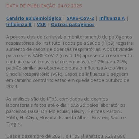
DATA DE PUBLICAÇÃO: 24.02.2025
Cenário epidemiológico
|
SARS-CoV-2
|
Influenza A
|
Influenza B
|
VSR
|
Outros patógenos
A poucos dias do carnaval, o monitoramento de patógenos
respiratórios do Instituto Todos pela Saúde (ITpS) registra
aumento de casos de doenças respiratórias. A positividade
para o vírus SARS-CoV-2 (covid-19) apresenta crescimento
contínuo nas últimas quatro semanas, de 17% para 24%,
padrão similar ao observado para o Influenza A e o Vírus
Sincicial Respiratório (VSR). Casos de Influenza B seguem
em caminho contrário: estão em queda desde outubro de
2024.
As
análises são do ITpS, com dados
de exames
laboratoriais feitos até o dia 15/2/25 pelos laboratórios
parceiros Dasa, DB Molecular, Fleury, Hermes Pardini,
Hilab, HLAGyn, Ho
spital Israelita Albert Einstein
, Sabin e
Target.
Desde dezembro de 2021, o ITpS já analisou
5.298.880