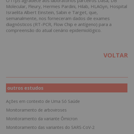
O ITpS agradece aos laboratórios parceiros Dasa, DB
Molecular, Fleury, Hermes Pardini, Hilab, HLAGyn,
Hospital
Israelita Albert Einstein
, Sabin e Target, que,
semanalmente, nos forneceram dados de exames
diagnósticos (RT-PCR, Flow Chip e antígeno) para a
compreensão do atual cenário epidemiológico.
VOLTAR
outros estudos
Ações em contexto de Uma Só Saúde
Monitoramento de arboviroses
Monitoramento da variante Ômicron
Monitoramento das variantes do SARS-CoV-2