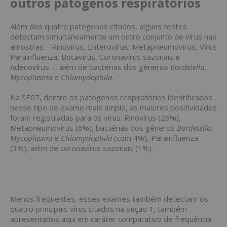
outros patógenos respiratórios
Além dos quatro patógenos citados, alguns testes
detectam simultaneamente um outro conjunto de vírus nas
amostras – Rinovírus, Enterovírus, Metapneumovírus, Vírus
Parainfluenza, Bocavírus, Coronavírus sazonais e
Adenovírus –, além de bactérias dos gêneros
Bordetella
,
Mycoplasma
e
Chlamydophila
.
Na SE07, dentre os patógenos respiratórios identificados
nesse tipo de exame mais amplo, as maiores positividades
foram registradas para os vírus: Rinovírus (26%),
Metapneumovírus (6%), bactérias dos gêneros
Bordetella
,
Mycoplasma
e
Chlamydophila
(com 4%), Parainfluenza
(3%), além de coronavírus sazonais (1%).
Menos frequentes, esses exames também detectam os
quatro principais vírus citados na seção 1, também
apresentados aqui em caráter comparativo de frequência.