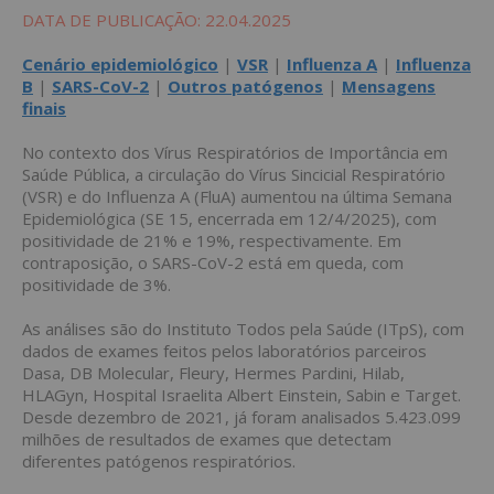
DATA DE PUBLICAÇÃO: 22.04.2025
Cenário epidemiológico
|
VSR
|
Influenza A
|
Influenza
B
|
SARS-CoV-2
|
Outros patógenos
|
Mensagens
finais
No contexto dos Vírus Respiratórios de Importância em
Saúde Pública, a circulação do Vírus Sincicial Respiratório
(VSR) e do Influenza A (FluA) aumentou na última Semana
Epidemiológica (SE 15, encerrada em 12/4/2025), com
positividade de 21% e 19%, respectivamente. Em
contraposição, o SARS-CoV-2 está em queda, com
positividade de 3%.
As
análises são do Instituto Todos pela Saúde (ITpS), com
dados
de exames feitos pelos laboratórios parceiros
Dasa, DB Molecular, Fleury, Hermes Pardini, Hilab,
HLAGyn, Ho
spital Israelita Albert Einstein
, Sabin e Target.
Desde dezembro de 2021, já foram analisados
5.423.099
milhões de resultados de exames que detectam
diferentes patógenos respiratórios.