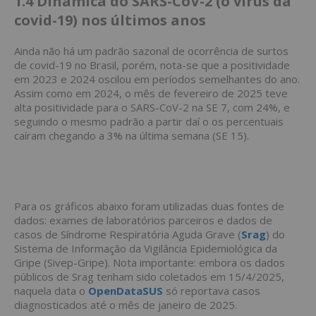
1.4 Dinâmica do SARS-CoV-2 (o vírus da
covid-19) nos últimos anos
Ainda não há um padrão sazonal de ocorrência de surtos
de covid-19 no Brasil, porém, nota-se que a positividade
em 2023 e 2024 oscilou em períodos semelhantes do ano.
Assim como em 2024, o mês de fevereiro de 2025 teve
alta positividade para o SARS-CoV-2 na SE 7, com 24%, e
seguindo o mesmo padrão a partir daí o os percentuais
caíram chegando a 3% na última semana (SE 15).
Para os gráficos abaixo foram utilizadas duas fontes de
dados: exames de laboratórios parceiros e dados de
casos de Síndrome Respiratória Aguda Grave (
Srag
) do
Sistema de Informação da Vigilância Epidemiológica da
Gripe (Sivep-Gripe). Nota importante: embora os dados
públicos de Srag tenham sido coletados em 15/4/2025,
naquela data o
OpenDataSUS
só reportava casos
diagnosticados até o mês de janeiro de 2025.