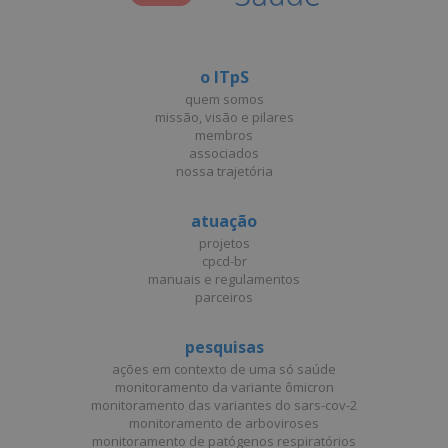
o ITpS
quem somos
missão, visão e pilares
membros
associados
nossa trajetória
atuação
projetos
cpcd-br
manuais e regulamentos
parceiros
pesquisas
ações em contexto de uma só saúde
monitoramento da variante ômicron
monitoramento das variantes do sars-cov-2
monitoramento de arboviroses
monitoramento de patógenos respiratórios