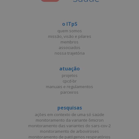
o ITpS
quem somos
missão, visão e pilares
membros
associados
nossa trajetória
atuação
projetos
cpcd-br
manuais e regulamentos
parceiros
pesquisas
ações em contexto de uma só saúde
monitoramento da variante ômicron
monitoramento das variantes do sars-cov-2
monitoramento de arboviroses
monitoramento de patógenos respiratórios