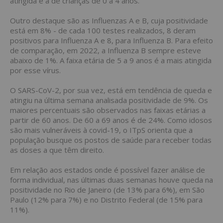
atingida é a de crianças de 0 a 4 anos.
Outro destaque são as Influenzas A e B, cuja positividade
está em 8% - de cada 100 testes realizados, 8 deram
positivos para Influenza A e 8, para Influenza B. Para efeito
de comparação, em 2022, a Influenza B sempre esteve
abaixo de 1%. A faixa etária de 5 a 9 anos é a mais atingida
por esse vírus.
O SARS-CoV-2, por sua vez, está em tendência de queda e
atingiu na última semana analisada positividade de 9%. Os
maiores percentuais são observados nas faixas etárias a
partir de 60 anos. De 60 a 69 anos é de 24%. Como idosos
são mais vulneráveis à covid-19, o ITpS orienta que a
população busque os postos de saúde para receber todas
as doses a que têm direito.
Em relação aos estados onde é possível fazer análise de
forma individual, nas últimas duas semanas houve queda na
positividade no Rio de Janeiro (de 13% para 6%), em São
Paulo (12% para 7%) e no Distrito Federal (de 15% para
11%).