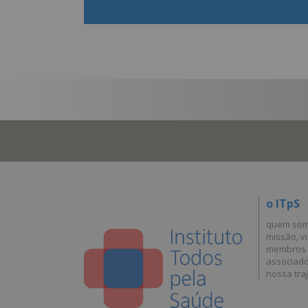
o ITpS
quem so
missão, vi
membros
associad
nossa traj