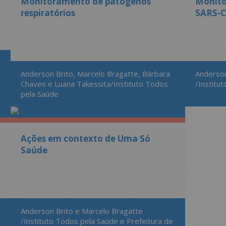
Monitoramento de patógenos
Monito
respiratórios
SARS-C
Anderson Brito, Marcelo Bragatte, Bárbara
Anderson
Chaves e Luana Takessita/Instituto Todos
/Institu
pela Saúde
Ações em contexto de Uma Só
Saúde
Anderson Brito e Marcelo Bragatte
/Instituto Todos pela Saúde e Prefeitura de