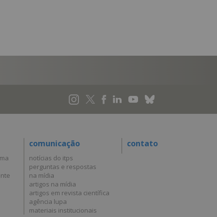
comunicação
contato
uma
notícias do itps
perguntas e respostas
ante
na mídia
artigos na mídia
artigos em revista científica
agência lupa
materiais institucionais