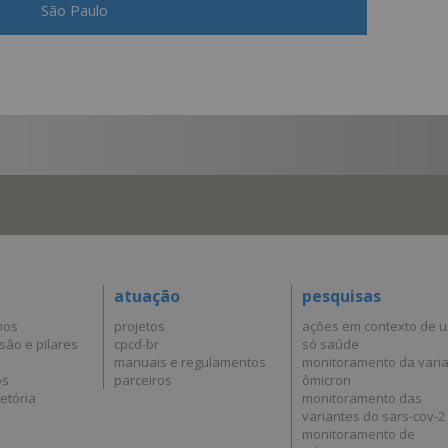
São Paulo
atuação
pesquisas
mos
projetos
ações em contexto de 
são e pilares
cpcd-br
só saúde
manuais e regulamentos
monitoramento da vari
os
parceiros
ômicron
etória
monitoramento das
variantes do sars-cov-2
monitoramento de