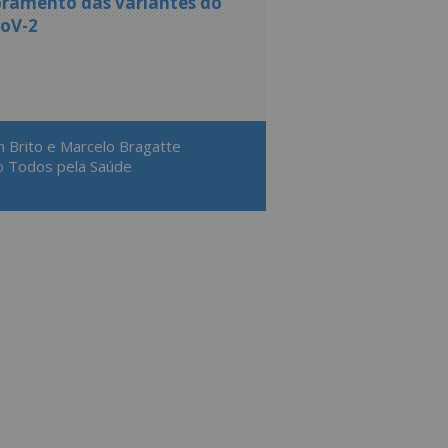
ramento das variantes do
oV-2
 Brito e Marcelo Bragatte
to Todos pela Saúde