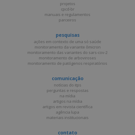
projetos
cpcd-br
manuais e regulamentos
parceiros
pesquisas
ações em contexto de uma só saúde
monitoramento da variante ômicron
monitoramento das variantes do sars-cov-2
monitoramento de arboviroses
monitoramento de patógenos respiratórios
comunicação
notícias do itps
perguntas e respostas
na mídia
artigos na mídia
artigos em revista científica
agência lupa
materiais institucionais
contato