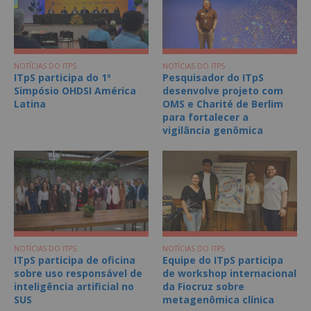
NOTÍCIAS DO ITPS
NOTÍCIAS DO ITPS
ITpS participa do 1º
Pesquisador do ITpS
Simpósio OHDSI América
desenvolve projeto com
Latina
OMS e Charité de Berlim
para fortalecer a
vigilância genômica
NOTÍCIAS DO ITPS
NOTÍCIAS DO ITPS
ITpS participa de oficina
Equipe do ITpS participa
sobre uso responsável de
de workshop internacional
inteligência artificial no
da Fiocruz sobre
SUS
metagenômica clínica