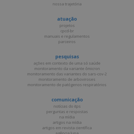
nossa trajetória
atuação
projetos
cpcd-br
manuais e regulamentos
parceiros
pesquisas
ações em contexto de uma só saúde
monitoramento da variante ômicron
monitoramento das variantes do sars-cov-2
monitoramento de arboviroses
monitoramento de patógenos respiratórios
comunicação
notícias do itps
perguntas e respostas
na mídia
artigos na mídia
artigos em revista científica
agência lupa