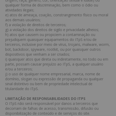
origem, raça, gênero, cor, orientação sexual e idade) ou
qualquer forma de discriminação, bem como o ódio ou
atividades ilegais;
e) atos de ameaça, coação, constrangimento físico ou moral
aos demais usuários;
f) a violação de direitos de terceiros;
g) a violação dos direitos de sigilo e privacidade alheios;
h) atos que causem ou propiciem a contaminação ou
prejudiquem quaisquer equipamentos do ITpS e/ou de
terceiros, inclusive por meio de vírus, trojans, malware, worm,
bot, backdoor, spyware, rootkit, ou por quaisquer outros
dispositivos que venham a ser criados;
i) quaisquer atos que direta ou indiretamente, no todo ou em
parte, possam causar prejuízo ao ITpS, a qualquer usuário
e/ou a terceiros;
j) o uso de qualquer nome empresarial, marca, nome de
domínio, slogan ou expressão de propaganda ou qualquer
sinal distintivo ou bem de propriedade intelectual de
titularidade do ITpS.
LIMITAÇÃO DE RESPONSABILIDADES DO ITPS
O ITpS não será responsável por danos a terceiros que
decorram de falhas de acesso, transmissão, difusão ou
disponibilização de conteúdo e de serviços do site.