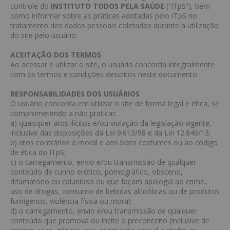
controle do
INSTITUTO TODOS PELA SAÚDE
(“ITpS”), bem
como informar sobre as práticas adotadas pelo ITpS no
tratamento dos dados pessoais coletados durante a utilização
do site pelo usuário.
ACEITAÇÃO DOS TERMOS
Ao acessar e utilizar o site, o usuário concorda integralmente
com os termos e condições descritos neste documento.
RESPONSABILIDADES DOS USUÁRIOS
O usuário concorda em utilizar o site de forma legal e ética, se
comprometendo a não praticar:
a) quaisquer atos ilícitos e/ou violação da legislação vigente,
inclusive das disposições da Lei 9.613/98 e da Lei 12.846/13;
b) atos contrários à moral e aos bons costumes ou ao código
de ética do ITpS;
c) o carregamento, envio e/ou transmissão de qualquer
conteúdo de cunho erótico, pornográfico, obsceno,
difamatório ou calunioso ou que façam apologia ao crime,
uso de drogas, consumo de bebidas alcoólicas ou de produtos
fumígenos, violência física ou moral;
d) o carregamento, envio e/ou transmissão de qualquer
conteúdo que promova ou incite o preconceito (inclusive de