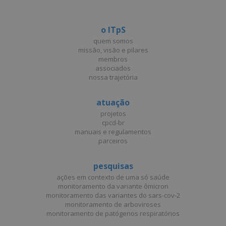
o ITpS
quem somos
missão, visão e pilares
membros
associados
nossa trajetória
atuação
projetos
cpcd-br
manuais e regulamentos
parceiros
pesquisas
ações em contexto de uma só saúde
monitoramento da variante ômicron
monitoramento das variantes do sars-cov-2
monitoramento de arboviroses
monitoramento de patógenos respiratórios