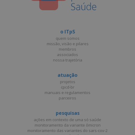
o ITpS
quem somos
missão, visão e pilares
membros
associados
nossa trajetória
atuação
projetos
cpcd-br
manuais e regulamentos
parceiros
pesquisas
ações em contexto de uma só saúde
monitoramento da variante ômicron
monitoramento das variantes do sars-cov-2