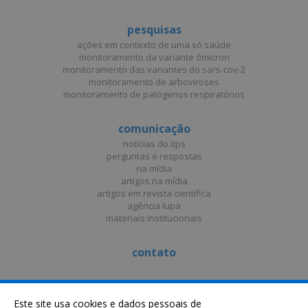
pesquisas
ações em contexto de uma só saúde
monitoramento da variante ômicron
monitoramento das variantes do sars-cov-2
monitoramento de arboviroses
monitoramento de patógenos respiratórios
comunicação
notícias do itps
perguntas e respostas
na mídia
artigos na mídia
artigos em revista científica
agência lupa
materiais institucionais
contato
Este site usa cookies e dados pessoais de