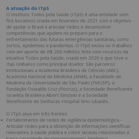
A atuação do ITpS
O Instituto Todos pela Saúde (ITpS) é uma entidade sem
fins lucrativos criada em fevereiro de 2021 com o objetivo
de ajudar o Brasil a articular redes e desenvolver
competências que ajudem no preparo para o
enfrentamento das futuras emergências sanitárias, como
surtos, epidemias e pandemias. O ITpS iniciou os trabalhos
com um aporte de R$ 200 milhões feito com recursos da
iniciativa Todos pela Saúde, criada em 2020 e que teve o
Itaú Unibanco como principal doador. São parceiros
institucionais a Academia Brasileira de Ciências (ABC),
Academia Nacional de Medicina (ANM), a Faculdade de
Medicina da Universidade de São Paulo (FMUSP), a
Fundação Oswaldo Cruz (Fiocruz), a Sociedade Beneficente
Israelita Brasileira Albert Einstein e a Sociedade
Beneficente de Senhoras Hospital Sírio-Libanês.
O ITpS atua em três frentes:
Fortalecimento de redes de vigilância epidemiológica -
Articular redes para a obtenção de informações científicas
relevantes à saúde pública e cobrir lacunas relacionadas à
baixa capacidade de sequenciamento genômico.